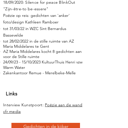
18/09/2020: Silence for peace BlinkOut
"Zijn-être-to be-essere"
Poëzie op reis: gedichten van 'anker'
foto/design Kathleen Ramboer
​tot 31/03/22 in WZC Sint Bernardus
Bassevelde
tot 28/02/2022 in de stille ruimte van AZ
Maria Middelares te Gent
AZ Maria Middelares kocht 8 gedichten aan
voor de Stille ruimte
24/09/23 - 15/10/2023 KultuurThuis
Henri vzw
Warm Water
Zakenkantoor Remue - Merelbeke-Melle
Links
Interview Kunstpoort:
Poëzie
aan de wand
cfr
media
Gedichten in de kijker