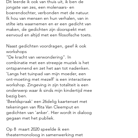
Dit leerde ik ook van thuis uit, ik ben de
jongste van zes, een molenaars- en
boerendochter, verbonden met de natuur.
Ik hou van mensen en hun verhalen, van in
stilte iets waarnemen en er een gedicht van
maken, de gedichten zijn doorspekt met
eenvoud en altijd met een filosofische toets.
Naast gedichten voordragen, geef ik ook
workshops
"De kracht van verwondering". In
combinatie met een streepje muziek is het
ontspannend en zet het aan tot nadenken.
'Langs het tuinpad van mijn moeder, een
ont-moeting met mezelf' is een interactieve
workshop. Zingeving in zijn totaliteit is een
onderwerp waar ik sinds mijn kindertijd mee
bezig ben.
'Beeldspraak' een 26delig kaartenset met
tekeningen van Rita Van Cleemput en
gedichten van 'anker'. Hier wordt in dialoog
gegaan met het publiek.
Op 8 maart 2020 speelde ik een
theatermonoloog in samenwerking met