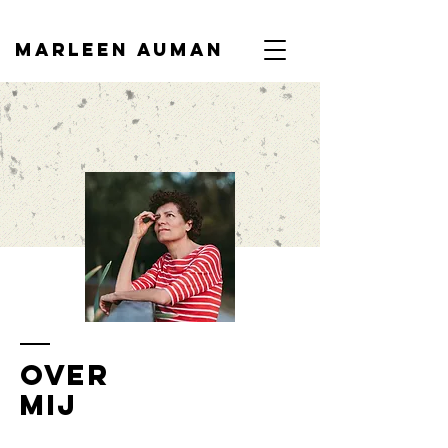
Marleen auman
over
mij